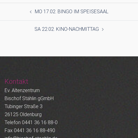
Beitragsnavigation
MO 17.02. BINGO IM SPEISESAAL
SA 22.02. KINO-NACHMITTAG
Kontakt
Ev. Altenzentrum
Bischof Stählin gGmbH
Tübinger Straße 3
26125 Oldenburg
Telefon 0441 36 16 88-0
Fax 0441 36 16 88-490