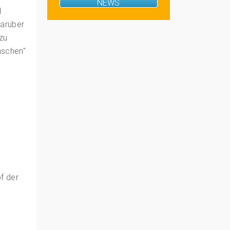
NEWS
d
Darüber
 zu
nschen"
s
f der