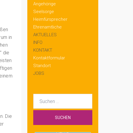
Angehörige
Seelsorge
Heimfürsprecher
Ehrenamtliche
eßen
AKTUELLES
rum in
INFO
chen
KONTAKT
" die
Kontaktformular
eisten
Standort
ftigen
JOBS
 einem
Suchen
nach:
n. Die
er