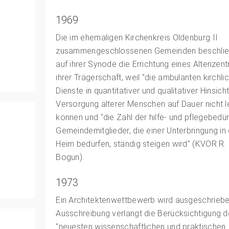
1969
Die im ehemaligen Kirchenkreis Oldenburg II
zusammengeschlossenen Gemeinden beschli
auf ihrer Synode die Errichtung eines Altenzent
ihrer Trägerschaft, weil "die ambulanten kirchli
Dienste in quantitativer und qualitativer Hinsicht
Versorgung älterer Menschen auf Dauer nicht l
können und "die Zahl der hilfe- und pflegebedür
Gemeindemitglieder, die einer Unterbringung in
Heim bedürfen, ständig steigen wird" (KVOR R.
Bogun).
1973
Ein Architektenwettbewerb wird ausgeschriebe
Ausschreibung verlangt die Berücksichtigung d
"neuesten wissenschaftlichen und praktischen