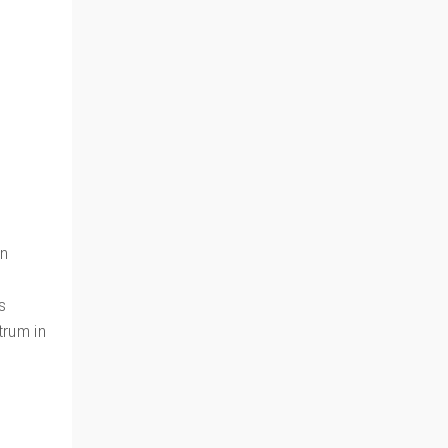
in
s
trum in