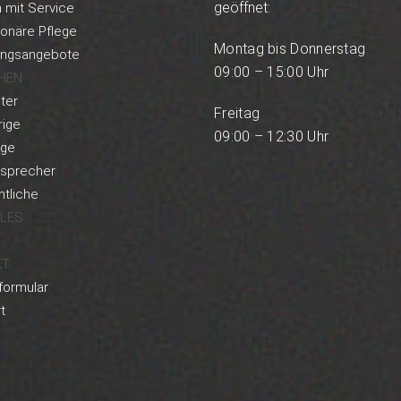
geöffnet:
mit Service
ionäre Pflege
Montag bis Donnerstag
ungsangebote
09:00 – 15:00 Uhr
HEN
ter
Freitag
ige
09:00 – 12:30 Uhr
rge
rsprecher
tliche
LES
KT
formular
t