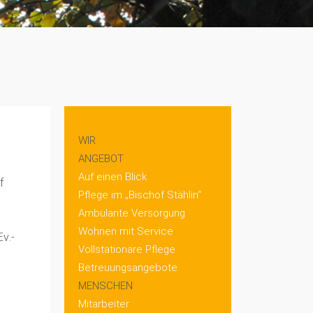
WIR
ANGEBOT
Auf einen Blick
f
Pflege im „Bischof Stählin“
Ambulante Versorgung
Wohnen mit Service
v.-
Vollstationäre Pflege
Betreuungsangebote
MENSCHEN
Mitarbeiter