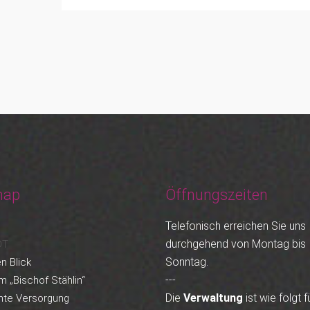
map
Öffnungszeiten
Telefonisch erreichen Sie uns
durchgehend von Montag bis
OT
Sonntag.
n Blick
---
m „Bischof Stählin“
Die
Verwaltung
ist wie folgt f
nte Versorgung