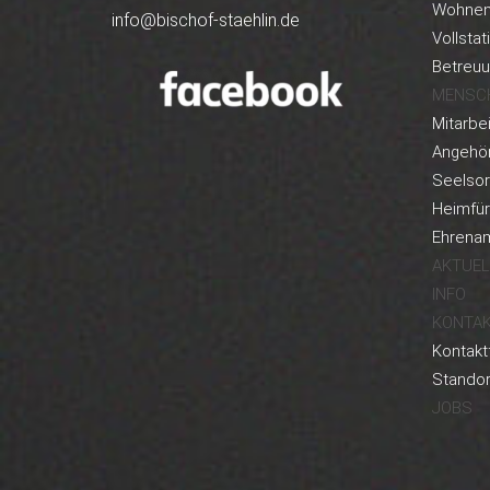
Wohnen 
info@bischof-staehlin.de
Vollstat
Betreu
MENSC
Mitarbei
Angehör
Seelso
Heimfü
Ehrenam
AKTUEL
INFO
KONTA
Kontakt
Standor
JOBS