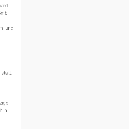
wird
 GmbH
m- und
statt.
tzige
hlin