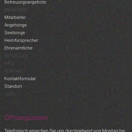
Betreuungsangebote
MENSCHEN
Mitarbeiter
Angehörige
Seelsorge
Heimfürsprecher
Ehrenamtliche
AKTUELLES
INFO
KONTAKT
Kontaktformular
Standort
JOBS
Öffnungszeiten
Telefonisch erreichen Sie uns durchgehend von Montag bis