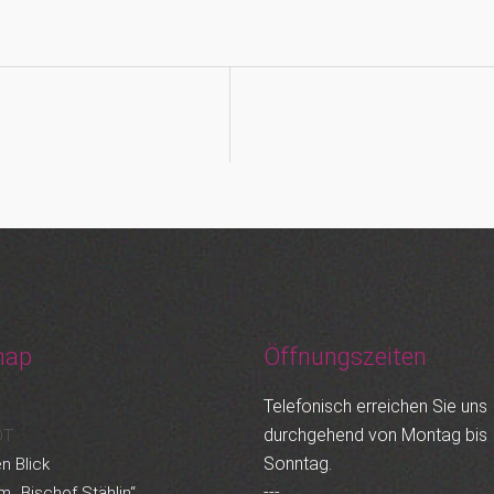
map
Öffnungszeiten
Telefonisch erreichen Sie uns
durchgehend von Montag bis
OT
Sonntag.
n Blick
---
m „Bischof Stählin“