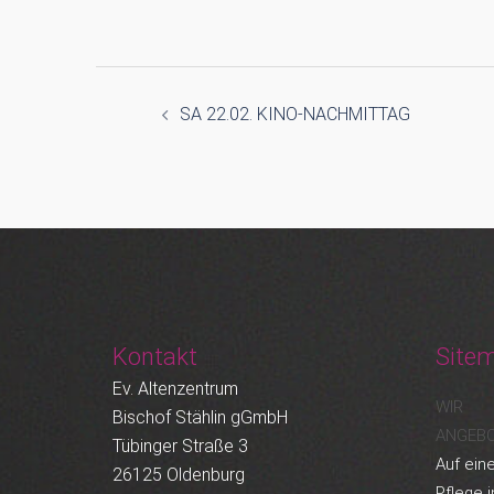
Beitragsnavigation
SA 22.02. KINO-NACHMITTAG
Kontakt
Site
Ev. Altenzentrum
WIR
Bischof Stählin gGmbH
ANGEB
Tübinger Straße 3
Auf eine
26125 Oldenburg
Pflege i