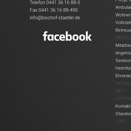
Telefon 0441 36 16 88-0
Ambula
Fax 0441 36 16 88-490
Wohnen 
info@bischof-staehlin.de
Vollstat
Betreu
MENSC
Mitarbei
Angehör
Seelso
Heimfü
Ehrenam
AKTUEL
INFO
KONTA
Kontakt
Standor
JOBS