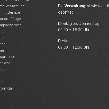
Die
Verwaltung
ist wie folgt f
nte Versorgung
geöffnet:
mit Service
ionäre Pflege
Montag bis Donnerstag
ungsangebote
09:00 – 15:00 Uhr
HEN
ter
Freitag
ige
09:00 – 12:30 Uhr
rge
rsprecher
tliche
LES
KT
formular
t