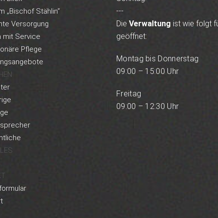
---
m „Bischof Stählin“
Die
Verwaltung
ist wie folgt f
nte Versorgung
geöffnet:
mit Service
ionäre Pflege
Montag bis Donnerstag
ungsangebote
09:00 – 15:00 Uhr
HEN
ter
Freitag
ige
09:00 – 12:30 Uhr
rge
rsprecher
tliche
LES
KT
formular
t