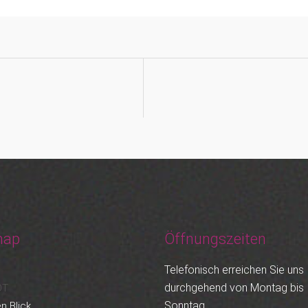
map
Öffnungszeiten
Telefonisch erreichen Sie uns
durchgehend von Montag bis
OT
Sonntag.
n Blick