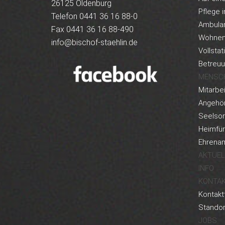
26125 Oldenburg
Pflege i
Telefon 0441 36 16 88-0
Ambula
Fax 0441 36 16 88-490
Wohnen 
info@bischof-staehlin.de
Vollstat
Betreu
MENSC
Mitarbei
Angehör
Seelso
Heimfü
Ehrenam
AKTUEL
INFO
KONTA
Kontakt
Standor
JOBS