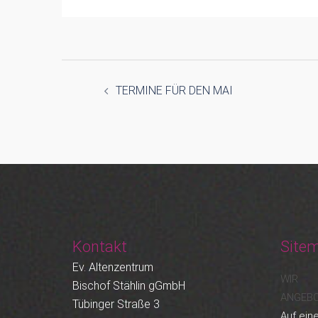
Beitragsnavigation
TERMINE FÜR DEN MAI
Kontakt
Site
Ev. Altenzentrum
WIR
Bischof Stählin gGmbH
ANGEB
Tübinger Straße 3
Auf eine